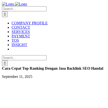
Skip
to
Search
content
for:
COMPANY PROFILE
CONTACT
SERVICES
PAYMENT
TOS
INSIGHT
Search
for:
Cara Cepat Top Ranking Dengan Jasa Backlink SEO Handal
September 11, 2025