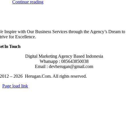
Continue reading
e Inspire with Our Business Services through the Agency’s Dream to
trive for Excellence.
et In Touch
Digital Marketing Agency Based Indonesia
Whatsapp : 085643850038
Email : devherugan@gmail.com
2012 – 2026 Herugan.Com. All rights reserved.
Page load link
Go
to
Top