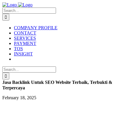
Skip
to
Search
content
for:
COMPANY PROFILE
CONTACT
SERVICES
PAYMENT
TOS
INSIGHT
Search
for:
Jasa Backlink Untuk SEO Website Terbaik, Terbukti &
Terpercaya
February 18, 2025