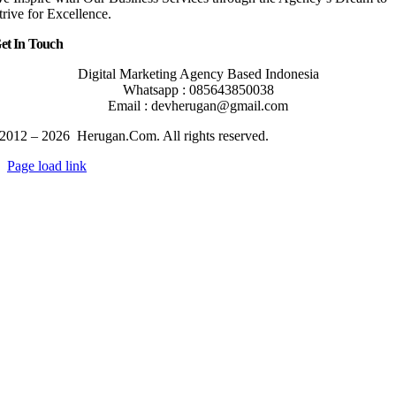
trive for Excellence.
et In Touch
Digital Marketing Agency Based Indonesia
Whatsapp : 085643850038
Email : devherugan@gmail.com
2012 – 2026 Herugan.Com. All rights reserved.
Page load link
Go
to
Top