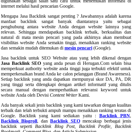
digunakan sebagai salah satu cara untuk menemukan informasi di
internet melalui hasil pencarian Google.
Mengapa Jasa Backlink sangat penting ? Jawabannya adalah karena
manfaat backlink sangat banyak diantaranya yaitu sebagai
penghubung antara website Anda dengan website lainnya yang
relevan. Sehingga mendapatkan backlink terbaik, berkualitas dan
natural di mata mesin pencari yang pada akhirnya akan membuat
visibilitas website Anda semakin tinggi, menaikkan ranking website
dan semakin mudah ditemukan di
mesin pencari
(Google).
Jasa backlink untuk SEO Website atau yang lebih dikenal dengan
Jasa Backlink SEO
yang anda pesan di Herugan.Com selain bisa
memperkuat authority website anda tinggi juga terbukti efektif untuk
memperkenalkan brand Anda ke calon pelanggan (Brand Awareness).
Setiap backlink yang anda dapatkan mempunyai skor DA, PA, DR
yang tinggi serta dilengkapi dengan artikel informatif yang ditulis
secara manual dengan memperhatikan relevansi keyword untuk
website Anda oleh Devisi
Content Writer
Kami.
Ada banyak sekali jenis backlink yang kami tawarkan dengan kualitas
terbaik dan telah terbukti ampuh mampu menaikkan ranking teratas di
Google. Backlink yang kami sediakan yaitu :
Backlink PBN
,
Backlink Blogroll
, dan
Backlink SEO
mencakup berbagai jenis
backlink seperti
Backlink Blog Post, Backlink Profile, Backlink
Bookmark, Comment Blog, dan Article Submission
.