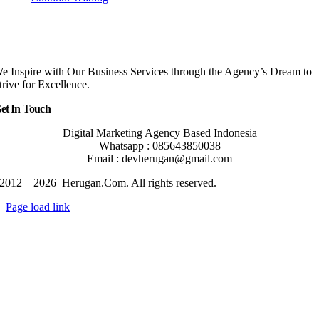
e Inspire with Our Business Services through the Agency’s Dream to
trive for Excellence.
et In Touch
Digital Marketing Agency Based Indonesia
Whatsapp : 085643850038
Email : devherugan@gmail.com
2012 – 2026 Herugan.Com. All rights reserved.
Page load link
Go
to
Top