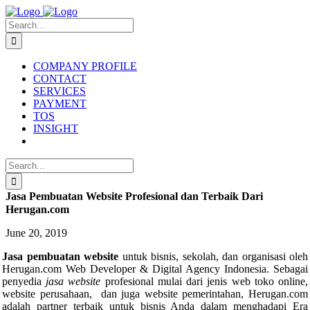
Skip
to
Search
content
for:
COMPANY PROFILE
CONTACT
SERVICES
PAYMENT
TOS
INSIGHT
Search
for:
Jasa Pembuatan Website Profesional dan Terbaik Dari
Herugan.com
June 20, 2019
Jasa pembuatan website
untuk bisnis, sekolah, dan organisasi oleh
Herugan.com Web Developer & Digital Agency Indonesia. Sebagai
penyedia
jasa website
profesional mulai dari jenis web toko online,
website perusahaan, dan juga website pemerintahan, Herugan.com
adalah partner terbaik untuk bisnis Anda dalam menghadapi Era