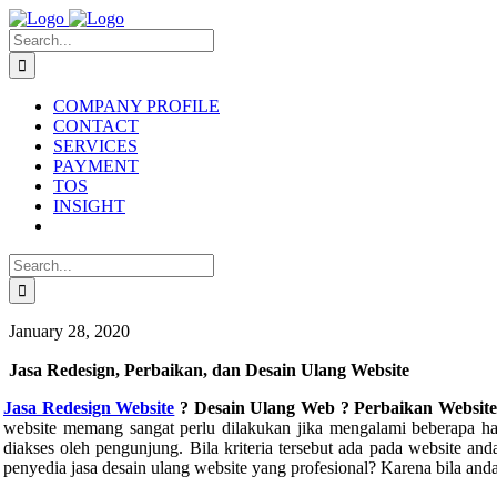
Skip
to
Search
content
for:
COMPANY PROFILE
CONTACT
SERVICES
PAYMENT
TOS
INSIGHT
Search
for:
January 28, 2020
Jasa Redesign, Perbaikan, dan Desain Ulang Website
Jasa Redesign Website
? Desain Ulang Web ? Perbaikan Websit
website memang sangat perlu dilakukan jika mengalami beberapa hal
diakses oleh pengunjung. Bila kriteria tersebut ada pada website 
penyedia jasa desain ulang website yang profesional? Karena bila a