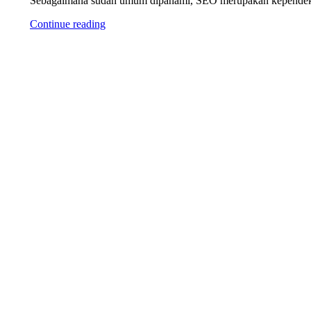
Sebagaimana sudah umum dipahami, SEO merupakan kependekan
Continue reading