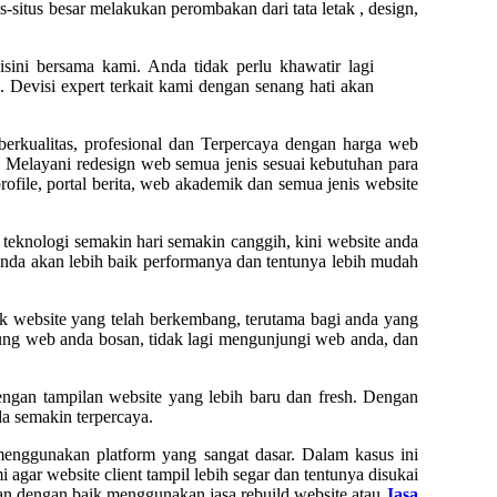
situs besar melakukan perombakan dari tata letak , design,
isini bersama kami. Anda tidak perlu khawatir lagi
i. Devisi expert terkait kami dengan senang hati akan
 berkualitas, profesional dan Terpercaya dengan harga web
. Melayani redesign web semua jenis sesuai kebutuhan para
profile, portal berita, web akademik dan semua jenis website
teknologi semakin hari semakin canggih, kini website anda
anda akan lebih baik performanya dan tentunya lebih mudah
k website yang telah berkembang, terutama bagi anda yang
ng web anda bosan, tidak lagi mengunjungi web anda, dan
ngan tampilan website yang lebih baru dan fresh. Dengan
a semakin terpercaya.
menggunakan platform yang sangat dasar. Dalam kasus ini
 agar website client tampil lebih segar dan tentunya disukai
kan dengan baik menggunakan jasa rebuild website atau
Jasa