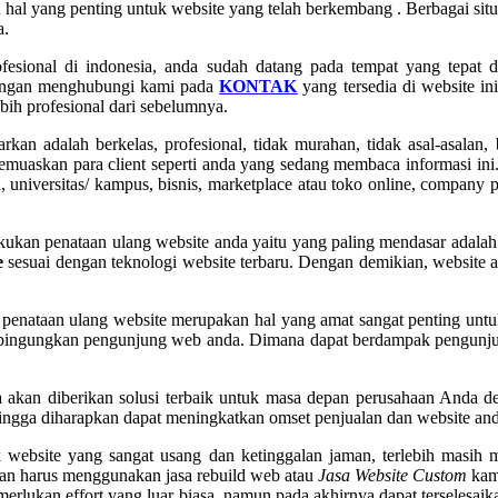
al yang penting untuk website yang telah berkembang . Berbagai situs-
a.
fesional di indonesia, anda sudah datang pada tempat yang tepat d
dengan menghubungi kami pada
KONTAK
yang tersedia di website in
ih profesional dari sebelumnya.
kan adalah berkelas, profesional, tidak murahan, tidak asal-asalan,
memuaskan para client seperti anda yang sedang membaca informasi ini
ah, universitas/ kampus, bisnis, marketplace atau toko online, company 
kan penataan ulang website anda yaitu yang paling mendasar adalah 
e
sesuai dengan teknologi website terbaru. Dengan demikian, website 
 penataan ulang website merupakan hal yang amat sangat penting untu
embingungkan pengunjung web anda. Dimana dapat berdampak pengunju
 akan diberikan solusi terbaik untuk masa depan perusahaan Anda de
ingga diharapkan dapat meningkatkan omset penjualan dan website and
 website yang sangat usang dan ketinggalan jaman, terlebih masih 
kan harus menggunakan jasa rebuild web atau
Jasa Website Custom
kami
merlukan effort yang luar biasa, namun pada akhirnya dapat terselesai