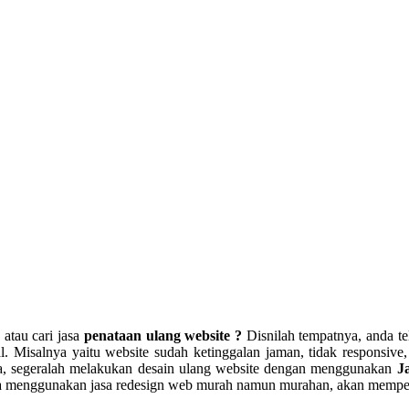
e
atau cari jasa
penataan ulang website ?
Disnilah tempatnya, anda te
. Misalnya yaitu website sudah ketinggalan jaman, tidak responsive,
anda, segeralah melakukan desain ulang website dengan menggunakan
J
nda menggunakan jasa redesign web murah namun murahan, akan memperbu