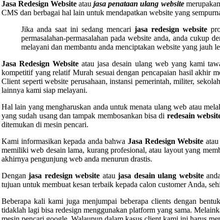
Jasa Redesign Website
atau
jasa penataan ulang website
merupakan h
CMS dan berbagai hal lain untuk mendapatkan website yang sempurn
Jika anda saat ini sedang mencari
jasa redesign website
pro
permasalahan-permasalahan pada website anda, anda cukup 
melayani dan membantu anda menciptakan website yang jauh leb
Jasa Redesign Website
atau jasa desain ulang web yang kami tawar
kompetitif yang relatif Murah sesuai dengan pencapaian hasil akhir 
Client seperti website perusahaan, instansi pemerintah, militer, sekol
lainnya kami siap melayani.
Hal lain yang mengharuskan anda untuk menata ulang web atau melaku
yang sudah usang dan tampak membosankan bisa di
redesain websit
ditemukan di mesin pencari.
Kami informasikan kepada anda bahwa
Jasa Redesign Website
atau
memiliki web desain lama, kurang profesional, atau layout yang m
akhirnya pengunjung web anda menurun drastis.
Dengan
jasa redesign website
atau
jasa desain ulang website
anda
tujuan untuk membuat kesan terbaik kepada calon customer Anda, seh
Beberapa kali kami juga menjumpai beberapa clients dengan bentuk
tidaklah lagi bisa redesign menggunakan platform yang sama. Melain
mesin pencari google. Walaupun dalam kasus client kami ini harus me