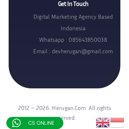
Get In Touch
Digital Marketing Agency Based
Indonesia
Whatsapp : 085643850038
Email : devherugan@gmail.com
2012 – 2026 Herugan.Com. All rights
reserved.
CS ONLINE