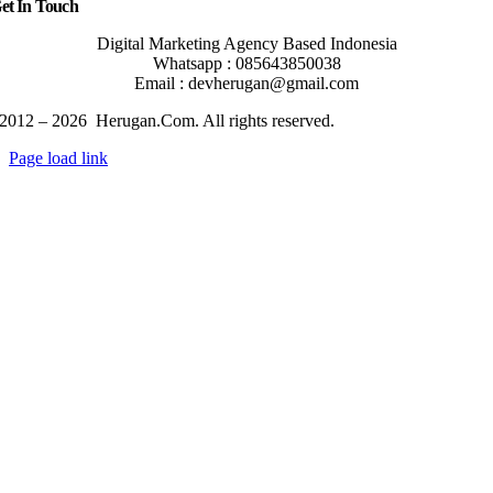
et In Touch
Digital Marketing Agency Based Indonesia
Whatsapp : 085643850038
Email : devherugan@gmail.com
2012 – 2026 Herugan.Com. All rights reserved.
Page load link
Go
to
Top