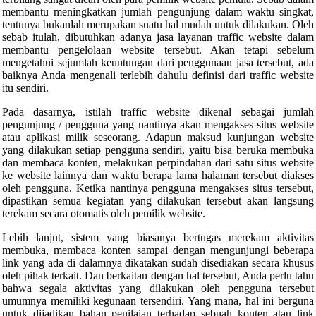
membantu meningkatkan jumlah pengunjung dalam waktu singkat,
tentunya bukanlah merupakan suatu hal mudah untuk dilakukan. Oleh
sebab itulah, dibutuhkan adanya jasa layanan traffic website dalam
membantu pengelolaan website tersebut. Akan tetapi sebelum
mengetahui sejumlah keuntungan dari penggunaan jasa tersebut, ada
baiknya Anda mengenali terlebih dahulu definisi dari traffic website
itu sendiri.
Pada dasarnya, istilah traffic website dikenal sebagai jumlah
pengunjung / pengguna yang nantinya akan mengakses situs website
atau aplikasi milik seseorang. Adapun maksud kunjungan website
yang dilakukan setiap pengguna sendiri, yaitu bisa beruka membuka
dan membaca konten, melakukan perpindahan dari satu situs website
ke website lainnya dan waktu berapa lama halaman tersebut diakses
oleh pengguna. Ketika nantinya pengguna mengakses situs tersebut,
dipastikan semua kegiatan yang dilakukan tersebut akan langsung
terekam secara otomatis oleh pemilik website.
Lebih lanjut, sistem yang biasanya bertugas merekam aktivitas
membuka, membaca konten sampai dengan mengunjungi beberapa
link yang ada di dalamnya dikatakan sudah disediakan secara khusus
oleh pihak terkait. Dan berkaitan dengan hal tersebut, Anda perlu tahu
bahwa segala aktivitas yang dilakukan oleh pengguna tersebut
umumnya memiliki kegunaan tersendiri. Yang mana, hal ini berguna
untuk dijadikan bahan penilaian terhadap sebuah konten atau link