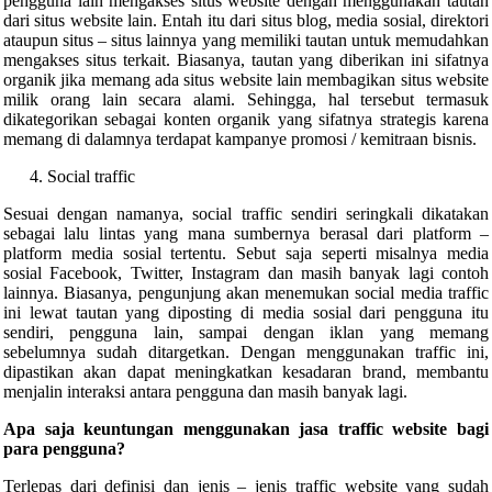
pengguna lain mengakses situs website dengan menggunakan tautan
dari situs website lain. Entah itu dari situs blog, media sosial, direktori
ataupun situs – situs lainnya yang memiliki tautan untuk memudahkan
mengakses situs terkait. Biasanya, tautan yang diberikan ini sifatnya
organik jika memang ada situs website lain membagikan situs website
milik orang lain secara alami. Sehingga, hal tersebut termasuk
dikategorikan sebagai konten organik yang sifatnya strategis karena
memang di dalamnya terdapat kampanye promosi / kemitraan bisnis.
Social traffic
Sesuai dengan namanya, social traffic sendiri seringkali dikatakan
sebagai lalu lintas yang mana sumbernya berasal dari platform –
platform media sosial tertentu. Sebut saja seperti misalnya media
sosial Facebook, Twitter, Instagram dan masih banyak lagi contoh
lainnya. Biasanya, pengunjung akan menemukan social media traffic
ini lewat tautan yang diposting di media sosial dari pengguna itu
sendiri, pengguna lain, sampai dengan iklan yang memang
sebelumnya sudah ditargetkan. Dengan menggunakan traffic ini,
dipastikan akan dapat meningkatkan kesadaran brand, membantu
menjalin interaksi antara pengguna dan masih banyak lagi.
Apa saja keuntungan menggunakan
jasa traffic website bagi
para pengguna?
Terlepas dari definisi dan jenis – jenis traffic website yang sudah