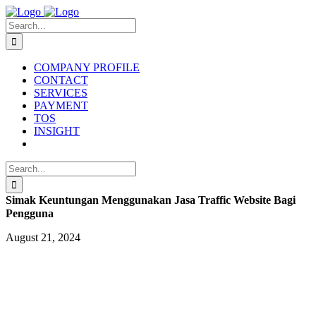
Skip
to
Search
content
for:
COMPANY PROFILE
CONTACT
SERVICES
PAYMENT
TOS
INSIGHT
Search
for:
Simak Keuntungan Menggunakan Jasa Traffic Website Bagi
Pengguna
August 21, 2024