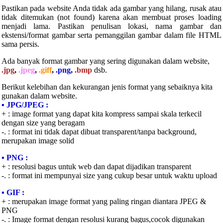
Pastikan pada website Anda tidak ada gambar yang hilang, rusak atau
tidak ditemukan (not found) karena akan membuat proses loading
menjadi lama. Pastikan penulisan lokasi, nama gambar dan
ekstensi/format gambar serta pemanggilan gambar dalam file HTML
sama persis.
Ada banyak format gambar yang sering digunakan dalam website,
.jpg
,
.jpeg
,
.giff
,
.png
,
.bmp
dsb.
Berikut kelebihan dan kekurangan jenis format yang sebaiknya kita
gunakan dalam website.
▪ JPG/JPEG :
+ : image format yang dapat kita kompress sampai skala terkecil
dengan size yang beragam
-. : format ini tidak dapat dibuat transparent/tanpa background,
merupakan image solid
▪ PNG :
+ : resolusi bagus untuk web dan dapat dijadikan transparent
-. : format ini mempunyai size yang cukup besar untuk waktu upload
▪ GIF :
+ : merupakan image format yang paling ringan diantara JPEG &
PNG
-. : Image format dengan resolusi kurang bagus,cocok digunakan