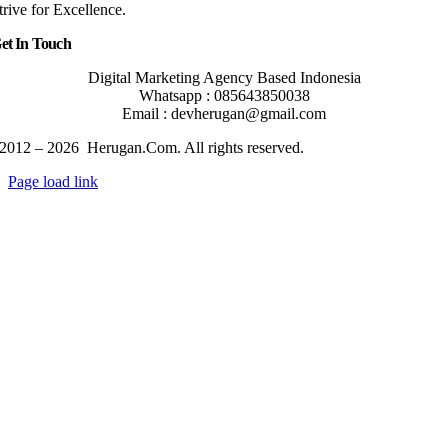
trive for Excellence.
et In Touch
Digital Marketing Agency Based Indonesia
Whatsapp : 085643850038
Email : devherugan@gmail.com
2012 – 2026 Herugan.Com. All rights reserved.
Page load link
Go
to
Top