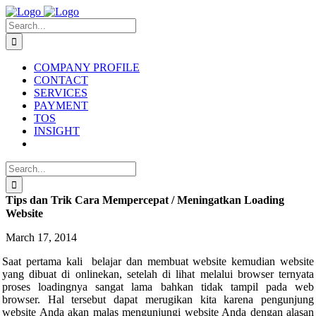
Skip
to
Search
content
for:
COMPANY PROFILE
CONTACT
SERVICES
PAYMENT
TOS
INSIGHT
Search
for:
Tips dan Trik Cara Mempercepat / Meningatkan Loading
Website
March 17, 2014
Saat pertama kali belajar dan membuat website kemudian website
yang dibuat di onlinekan, setelah di lihat melalui browser ternyata
proses loadingnya sangat lama bahkan tidak tampil pada web
browser. Hal tersebut dapat merugikan kita karena pengunjung
website Anda akan malas mengunjungi website Anda dengan alasan