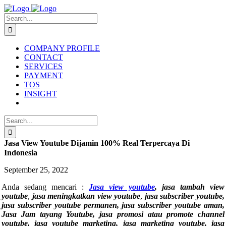
Skip
to
Search
content
for:
COMPANY PROFILE
CONTACT
SERVICES
PAYMENT
TOS
INSIGHT
Search
for:
Jasa View Youtube Dijamin 100% Real Terpercaya Di
Indonesia
September 25, 2022
Anda sedang mencari :
Jasa view youtube
, jasa tambah view
youtube
,
jasa meningkatkan view youtube
,
jasa subscriber youtube,
jasa subscriber youtube permanen, jasa subscriber youtube aman,
Jasa Jam tayang Youtube, jasa promosi atau promote channel
youtube, jasa youtube marketing, jasa marketing youtube, jasa