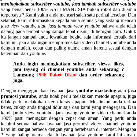
meningkatkan subscriber youtube, jasa tambah subscriber youtube
yang benar-benar 100% ASLI MANUSIA bukan robot dan dijamin
terpercaya ? Kami yakin anda mencari salah satu perihal tersebut. Dan
selamat, kami informasikan kepada anda semua yang sedang mencari
jasa view youtube atau jasa tambah view youtube
bahwa anda telah
datang pada tempat yang sangat tepat disini, di herugan.com. Untuk
itu jangan sampai anda lewatkan begitu saja informasi terbaik dari
kami ini, jika anda ingin mempromosikan video channel youtube anda
dengan mudah, cepat dan paling utama aman karena sesuai dengan
ketentuan dari youtube.
Anda ingin meningkatkan subscriber, views, likes,
jam tayang di channel youtube anda sekarang ?
Langsung
Pilih Paket Disini
dan order sekarang
juga.
Dengan mengggunakan layanan
jasa youtube marketing
atau
jasa
promosi youtube
, anda tidak perlu melakukan metode apapun, juga
tidak perlu melakukan kerja keras apapun. Melainkan anda terima
beres, cukup anda tinggal tidur saja dan kami yang mengerjaan. Dan
kami jamin view youtube, jam tayang youtube video channel anda
100% pasti meningkat dengan cepat dan aman. Yang perlu anda
ketahui semua bahwa layanan jasa promosi video channel youtube
kami ini sangat berbeda dengan yang bertebaran di internet. Mengapa
? Yang paling utama adalah layanan jasa youtube kami ini aman.