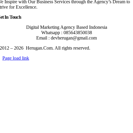
e Inspire with Our Business Services through the Agency’s Dream to
trive for Excellence.
et In Touch
Digital Marketing Agency Based Indonesia
Whatsapp : 085643850038
Email : devherugan@gmail.com
2012 – 2026 Herugan.Com. All rights reserved.
Page load link
Go
to
Top